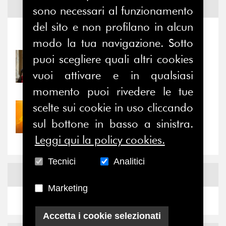
Notizie ed
Eventi
sono necessari al funzionamento
del sito e non profilano in alcun
Notizie
-
Eventi
modo la tua navigazione. Sotto
puoi scegliere quali altri cookies
31/07/2026
Prima della pausa estiva,
vuoi attivare e in qualsiasi
il valore di...
momento puoi rivedere le tue
scelte sui cookie in uso cliccando
30/07/2026
Nove anni dopo la
sul bottone in basso a sinistra.
“grande cecità”: la...
Leggi qui la policy cookies.
Tecnici
Analitici
News
Facebook
Marketing
Accetta i cookie selezionati