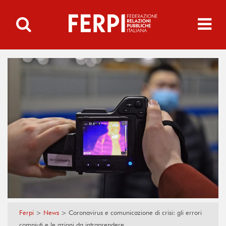
Ferpi
>
News
>
Coronavirus e comunicazione di crisi: gli errori
compiuti e le azioni da intraprendere