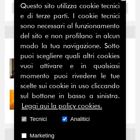
Questo sito utilizza cookie tecnici
2004
e di terze parti. I cookie tecnici
sono necessari al funzionamento
Notizie ed
Eventi
del sito e non profilano in alcun
modo la tua navigazione. Sotto
Notizie
-
Eventi
puoi scegliere quali altri cookies
vuoi attivare e in qualsiasi
31/07/2026
Prima della pausa estiva,
momento puoi rivedere le tue
il valore di...
scelte sui cookie in uso cliccando
sul bottone in basso a sinistra.
30/07/2026
Nove anni dopo la
Leggi qui la policy cookies.
“grande cecità”: la...
Tecnici
Analitici
News
Facebook
Marketing