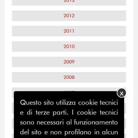
2013
2012
2011
2010
2009
2008
2007
X
Questo sito utilizza cookie tecnici
2006
e di terze parti. I cookie tecnici
sono necessari al funzionamento
2005
del sito e non profilano in alcun