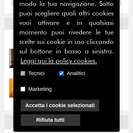
2004
modo la tua navigazione. Sotto
puoi scegliere quali altri cookies
vuoi attivare e in qualsiasi
Notizie ed
Eventi
momento puoi rivedere le tue
Notizie
-
Eventi
scelte sui cookie in uso cliccando
sul bottone in basso a sinistra.
31/07/2026
Leggi qui la policy cookies.
Prima della pausa estiva,
il valore di...
Tecnici
Analitici
30/07/2026
Marketing
Nove anni dopo la
“grande cecità”: la...
Accetta i cookie selezionati
Rifiuta tutti
News
Facebook