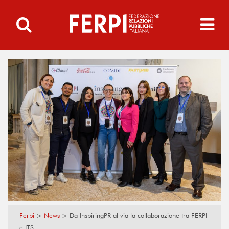
Ferpi
>
News
>
Da InspiringPR al via la collaborazione tra FERPI
e ITS