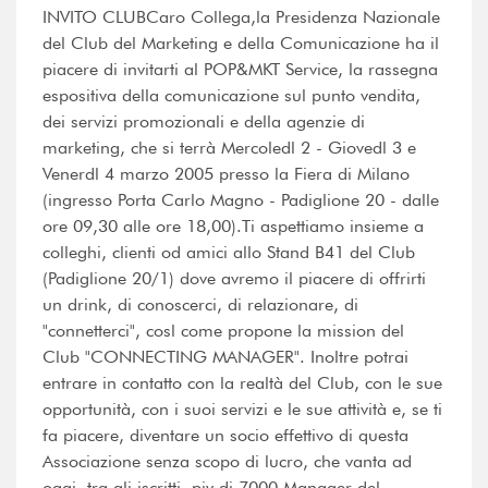
INVITO CLUBCaro Collega,la Presidenza Nazionale
del Club del Marketing e della Comunicazione ha il
piacere di invitarti al POP&MKT Service, la rassegna
espositiva della comunicazione sul punto vendita,
dei servizi promozionali e della agenzie di
marketing, che si terrà Mercoledl 2 - Giovedl 3 e
Venerdl 4 marzo 2005 presso la Fiera di Milano
(ingresso Porta Carlo Magno - Padiglione 20 - dalle
ore 09,30 alle ore 18,00).Ti aspettiamo insieme a
colleghi, clienti od amici allo Stand B41 del Club
(Padiglione 20/1) dove avremo il piacere di offrirti
un drink, di conoscerci, di relazionare, di
"connetterci", cosl come propone la mission del
Club "CONNECTING MANAGER". Inoltre potrai
entrare in contatto con la realtà del Club, con le sue
opportunità, con i suoi servizi e le sue attività e, se ti
fa piacere, diventare un socio effettivo di questa
Associazione senza scopo di lucro, che vanta ad
oggi, tra gli iscritti, piy di 7000 Manager del