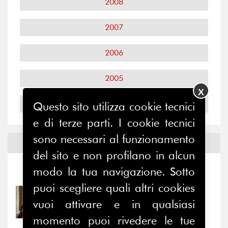
2008
2007
2006
2005
X
2004
Questo sito utilizza cookie tecnici
e di terze parti. I cookie tecnici
sono necessari al funzionamento
Notizie ed
Eventi
del sito e non profilano in alcun
modo la tua navigazione. Sotto
Notizie
-
Eventi
puoi scegliere quali altri cookies
31/07/2026
vuoi attivare e in qualsiasi
Prima della pausa estiva,
il valore di...
momento puoi rivedere le tue