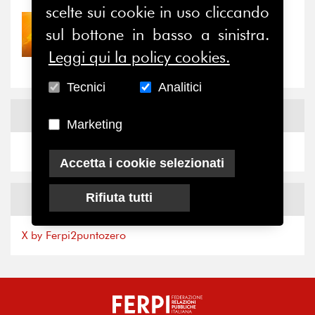
scelte sui cookie in uso cliccando
30/07/2026
sul bottone in basso a sinistra.
Nove anni dopo la
Leggi qui la policy cookies.
“grande cecità”: la...
Tecnici
Analitici
News
Facebook
Marketing
Accetta i cookie selezionati
News
X
Rifiuta tutti
X by Ferpi2puntozero