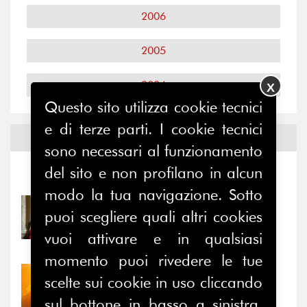
2006
2005
2004
X
Questo sito utilizza cookie tecnici
e di terze parti. I cookie tecnici
Notizie ed
Eventi
sono necessari al funzionamento
del sito e non profilano in alcun
Notizie
-
Eventi
modo la tua navigazione. Sotto
31/07/2026
puoi scegliere quali altri cookies
Prima della pausa estiva,
vuoi attivare e in qualsiasi
il valore di...
momento puoi rivedere le tue
30/07/2026
scelte sui cookie in uso cliccando
Nove anni dopo la
sul bottone in basso a sinistra.