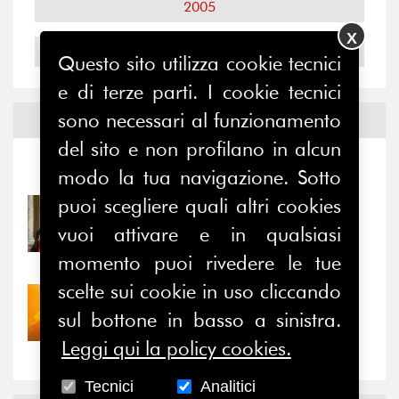
2005
X
2004
Questo sito utilizza cookie tecnici
e di terze parti. I cookie tecnici
sono necessari al funzionamento
Notizie ed
Eventi
del sito e non profilano in alcun
Notizie
-
Eventi
modo la tua navigazione. Sotto
puoi scegliere quali altri cookies
31/07/2026
Prima della pausa estiva,
vuoi attivare e in qualsiasi
il valore di...
momento puoi rivedere le tue
scelte sui cookie in uso cliccando
30/07/2026
sul bottone in basso a sinistra.
Nove anni dopo la
“grande cecità”: la...
Leggi qui la policy cookies.
Tecnici
Analitici