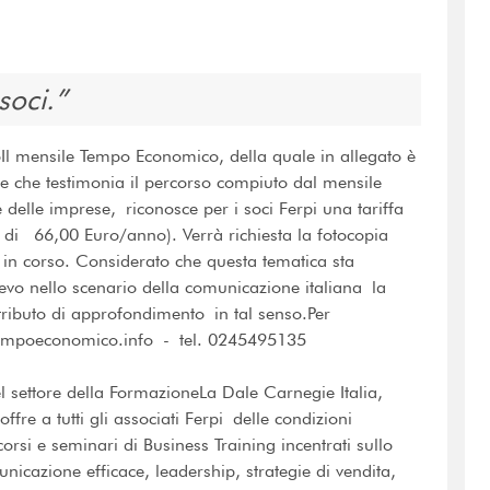
soci.
 mensile Tempo Economico, della quale in allegato è
nte che testimonia il percorso compiuto dal mensile
e delle imprese, riconosce per i soci Ferpi una tariffa
di 66,00 Euro/anno). Verrà richiesta la fotocopia
o in corso. Considerato che questa tematica sta
evo nello scenario della comunicazione italiana la
ntributo di approfondimento in tal senso.Per
empoeconomico.info - tel. 0245495135
l settore della FormazioneLa Dale Carnegie Italia,
ffre a tutti gli associati Ferpi delle condizioni
rsi e seminari di Business Training incentrati sullo
cazione efficace, leadership, strategie di vendita,