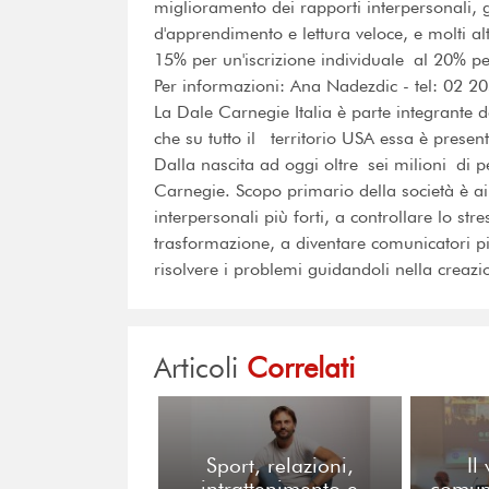
miglioramento dei rapporti interpersonali, g
d'apprendimento e lettura veloce, e molti altri
15% per un'iscrizione individuale al 20% per 
Per informazioni: Ana Nadezdic - tel: 02
La Dale Carnegie Italia è parte integrante 
che su tutto il territorio USA essa è prese
Dalla nascita ad oggi oltre sei milioni di
Carnegie. Scopo primario della società è aiu
interpersonali più forti, a controllare lo st
trasformazione, a diventare comunicatori più
risolvere i problemi guidandoli nella creazi
Articoli
Correlati
Sport, relazioni,
Il
intrattenimento e
comuni