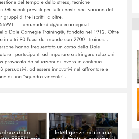
estione del tempo e dello stress, tecniche
.Gli sconti previsti per tutti i nostri soci variano dal
gruppi di tre iscritti o oltre.
 2056991 - ana.nadezdic@dalecarnegie.it
della Dale Carnegie Training®, fondata nel 1912. Oltre
nte in altri 90 Paesi del mondo con 2700 trainers .
 persone hanno frequentato un corso della Dale
tare i partecipanti ad imparare a stringere relazioni
ress provocato da situazioni di lavoro in continua
 persuasivi, ad essere innovativi nell'affrontare e
one di una "squadra vincente" .
 valore della
Intelligenza artificiale,
tà: FERPI Lazio
produttività e crescita: il