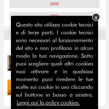
2005
2004
X
Questo sito utilizza cookie tecnici
e di terze parti. I cookie tecnici
Notizie ed
Eventi
sono necessari al funzionamento
del sito e non profilano in alcun
Notizie
-
Eventi
modo la tua navigazione. Sotto
31/07/2026
puoi scegliere quali altri cookies
Prima della pausa estiva,
il valore di...
vuoi attivare e in qualsiasi
momento puoi rivedere le tue
30/07/2026
scelte sui cookie in uso cliccando
Nove anni dopo la
sul bottone in basso a sinistra.
“grande cecità”: la...
Leggi qui la policy cookies.