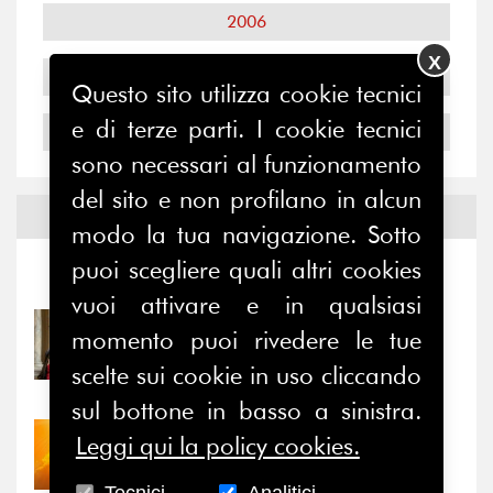
2006
X
2005
Questo sito utilizza cookie tecnici
e di terze parti. I cookie tecnici
2004
sono necessari al funzionamento
del sito e non profilano in alcun
Notizie ed
Eventi
modo la tua navigazione. Sotto
puoi scegliere quali altri cookies
Notizie
-
Eventi
vuoi attivare e in qualsiasi
31/07/2026
momento puoi rivedere le tue
Prima della pausa estiva,
scelte sui cookie in uso cliccando
il valore di...
sul bottone in basso a sinistra.
Leggi qui la policy cookies.
30/07/2026
Nove anni dopo la
“grande cecità”: la...
Tecnici
Analitici