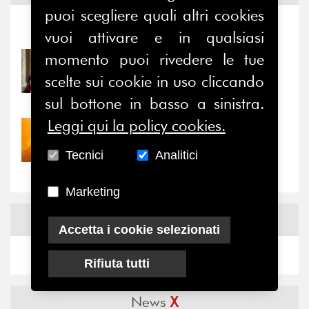
puoi scegliere quali altri cookies
Notizie
-
Eventi
vuoi attivare e in qualsiasi
momento puoi rivedere le tue
31/07/2026
Prima della pausa estiva,
scelte sui cookie in uso cliccando
il valore di...
sul bottone in basso a sinistra.
Leggi qui la policy cookies.
30/07/2026
Nove anni dopo la
Tecnici
Analitici
“grande cecità”: la...
Marketing
News
Facebook
Accetta i cookie selezionati
Rifiuta tutti
News
X