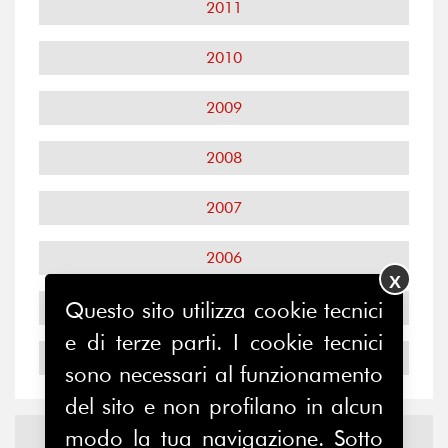
2011
2010
2009
2008
2007
2006
X
Questo sito utilizza cookie tecnici
2005
e di terze parti. I cookie tecnici
2004
sono necessari al funzionamento
del sito e non profilano in alcun
Notizie ed
Eventi
modo la tua navigazione. Sotto