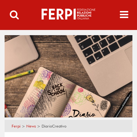
Ferpi
>
News
>
DiarioCreativo