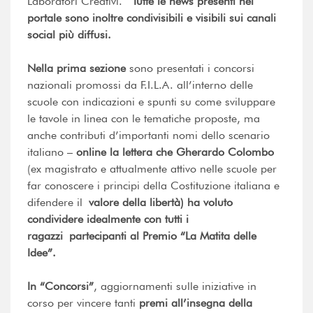
Laboratori Creativi.
Tutte le news presenti nel
portale sono inoltre condivisibili e visibili sui canali
social più diffusi.
Nella prima sezione
sono presentati i concorsi
nazionali promossi da F.I.L.A. all’interno delle
scuole con indicazioni e spunti su come sviluppare
le tavole in linea con le tematiche proposte, ma
anche contributi d’importanti nomi dello scenario
italiano –
online la lettera che
Gherardo Colombo
(ex magistrato e attualmente attivo nelle scuole per
far conoscere i principi della Costituzione italiana e
difendere il
valore della libertà)
ha voluto
condividere
idealmente con tutti i
ragazzi
partecipanti al Premio “La Matita delle
Idee”.
In “Concorsi”
, aggiornamenti sulle iniziative in
corso per vincere tanti
premi all’insegna della