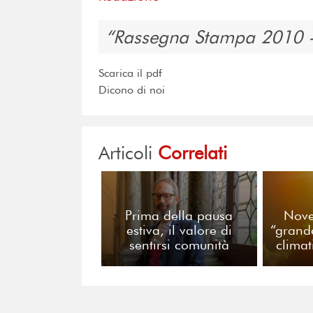
Rassegna Stampa 2010 
Scarica il pdf
Dicono di noi
Articoli
Correlati
Prima della pausa
Nove
estiva, il valore di
“grande
sentirsi comunità
climat