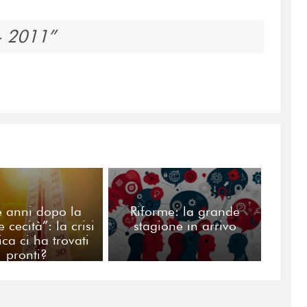
- 2011
 anni dopo la
Riforme: la grande
 cecità”: la crisi
stagione in arrivo
ica ci ha trovati
pronti?