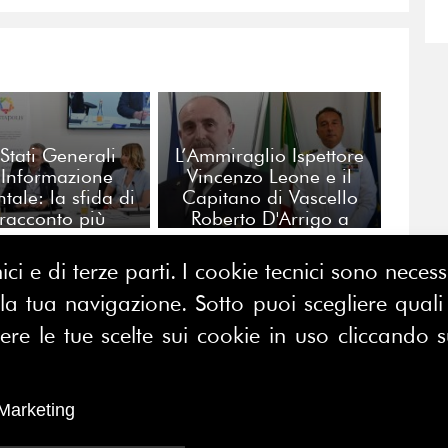
 Stati Generali
L’Ammiraglio Ispettore
’Informazione
Vincenzo Leone e il
tale: la sfida di
Capitano di Vascello
racconto più
Roberto D'Arrigo a
ile tra fiducia e
InspiringPR 2026.
mpetitività.
ici e di terze parti. I cookie tecnici sono nece
 tua navigazione. Sotto puoi scegliere quali a
CONTATTACI
E MAP
e le tue scelte sui cookie in uso cliccando s
FERPI - Federazione Relazioni
ME
Pubbliche Italiana
I SIAMO
Marketing
Sede operativa:
SOCIAZIONE
Centro Direzionale Milano Due