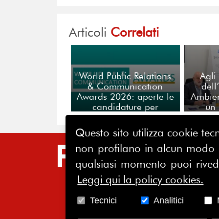
Articoli
Correlati
World Public Relations
Agli
& Communication
dell
Awards 2026: aperte le
Ambien
candidature per
un 
l’eccellenza globale
credib
della comunicazione
co
Questo sito utilizza cookie tecn
non profilano in alcun modo la
SIT
qualsiasi momento puoi riveder
HO
Leggi qui la policy cookies.
CH
Tecnici
Analitici
AS