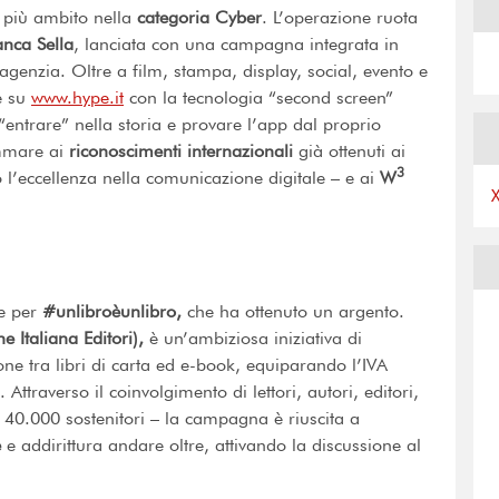
o più ambito nella
categoria Cyber
. L’operazione ruota
nca Sella
, lanciata con una campagna integrata in
’agenzia. Oltre a film, stampa, display, social, evento e
re su
www.hype.it
con la tecnologia “second screen”
entrare” nella storia e provare l’app dal proprio
ommare ai
riconoscimenti internazionali
già ottenuti ai
3
 l’eccellenza nella comunicazione digitale – e ai
W
he per
#unlibroèunlibro,
che ha ottenuto un argento.
e Italiana Editori),
è un’ambiziosa iniziativa di
ne tra libri di carta ed e-book, equiparando l’IVA
Attraverso il coinvolgimento di lettori, autori, editori,
i 40.000 sostenitori – la campagna è riuscita a
e
e addirittura andare oltre, attivando la discussione al