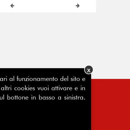
X
ssari al funzionamento del sito e
ltri cookies vuoi attivare e in
ul bottone in basso a sinistra.
FERPINews
Registrazione Tribunale di Milano
7604/2025
Sede legale:
Via Madre Cabrini, 10