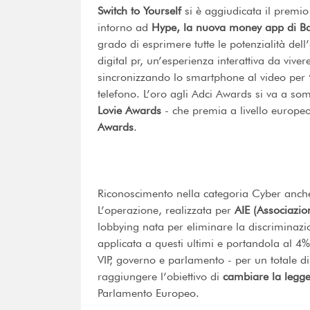
Switch to Yourself
si è aggiudicata il premi
intorno ad
Hype, la nuova money app di Ba
grado di esprimere tutte le potenzialità dell
digital pr, un’esperienza interattiva da vive
sincronizzando lo smartphone al video per “
telefono. L’oro agli Adci Awards si va a s
Lovie Awards
- che premia a livello europeo
Awards
.
Riconoscimento nella categoria Cyber anc
L’operazione, realizzata per
AIE (Associazion
lobbying nata per eliminare la discriminazio
applicata a questi ultimi e portandola al 4%. 
VIP, governo e parlamento - per un totale d
raggiungere l’obiettivo di
cambiare la legg
Parlamento Europeo.