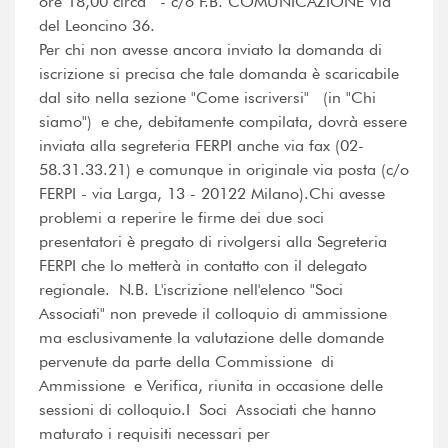
ore 18,00 circa - c/o F.B. COMUNICAZIONE Via
del Leoncino 36.
Per chi non avesse ancora inviato la domanda di
iscrizione si precisa che tale domanda è scaricabile
dal sito nella sezione "Come iscriversi" (in "Chi
siamo") e che, debitamente compilata, dovrà essere
inviata alla segreteria FERPI anche via fax (02-
58.31.33.21) e comunque in originale via posta (c/o
FERPI - via Larga, 13 - 20122 Milano).Chi avesse
problemi a reperire le firme dei due soci
presentatori è pregato di rivolgersi alla Segreteria
FERPI che lo metterà in contatto con il delegato
regionale. N.B. L'iscrizione nell'elenco "Soci
Associati" non prevede il colloquio di ammissione
ma esclusivamente la valutazione delle domande
pervenute da parte della Commissione di
Ammissione e Verifica, riunita in occasione delle
sessioni di colloquio.I Soci Associati che hanno
maturato i requisiti necessari per