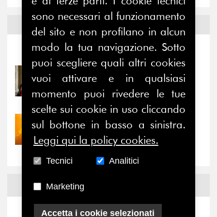
e di terze parti. I cookie tecnici
sono necessari al funzionamento
Notizie ed
Eventi
del sito e non profilano in alcun
modo la tua navigazione. Sotto
Notizie
-
Eventi
puoi scegliere quali altri cookies
31/07/2026
vuoi attivare e in qualsiasi
Prima della pausa estiva,
momento puoi rivedere le tue
il valore di...
scelte sui cookie in uso cliccando
sul bottone in basso a sinistra.
30/07/2026
Nove anni dopo la
Leggi qui la policy cookies.
“grande cecità”: la...
Tecnici
Analitici
News
Facebook
Marketing
Accetta i cookie selezionati