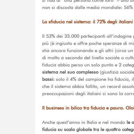
si fida di “una persona come loro” – allo ste
non si discosta dalle media mondiale: 56% 
La sfiducia nel sistema: il 72% degli italia
Il 53% dei 33.000 partecipanti all’indagine
più (è ingiusto e offre poche speranze di m
stia ancora funzionando e gli altri (circa u
di molto a seconda del livello sociale o cultur
fiducia abbia perso un solo punto e 2 cat
sistema nel suo complesso
(giustizia social
bassi:
solo il 4% del campione ha fiducia, il
che il sistema abbia fallito, un record assol
preoccupazioni degli italiani ci sono la co
Il business in bilico tra fiducia e paura. Glo
Anche quest’anno in Italia e nel mondo
le 
fiducia su scala globale tra le quattro catego