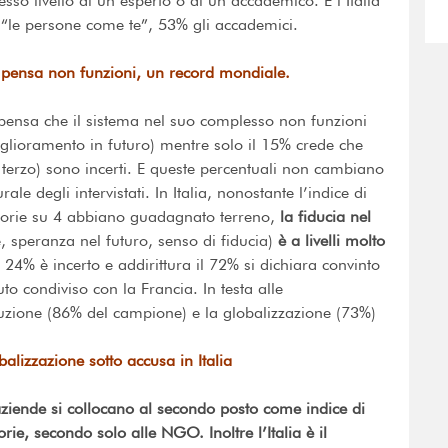
sso livello di un esperto o di un accademico. E l’Italia
“le persone come te”, 53% gli accademici.
ni pensa non funzioni, un record mondiale.
 pensa che il sistema nel suo complesso non funzioni
iglioramento in futuro) mentre solo il 15% crede che
n terzo) sono incerti. E queste percentuali non cambiano
ale degli intervistati. In Italia, nonostante l’indice di
egorie su 4 abbiano guadagnato terreno,
la fiducia nel
e, speranza nel futuro, senso di fiducia)
è a livelli molto
 24% è incerto e addirittura il 72% si dichiara convinto
uto condiviso con la Francia. In testa alle
rruzione (86% del campione) e la globalizzazione (73%)
balizzazione sotto accusa in Italia
aziende si collocano al secondo posto come indice di
rie, secondo solo alle NGO. Inoltre l’Italia è il