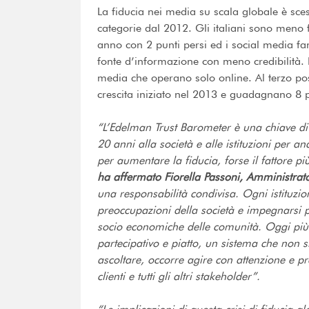
La fiducia nei media su scala globale è scesa
categorie dal 2012. Gli italiani sono meno f
anno con 2 punti persi ed i social media fa
fonte d’informazione con meno credibilità. In 
media che operano solo online. Al terzo pos
crescita iniziato nel 2013 e guadagnano 8 p
“L’Edelman Trust Barometer è una chiave di 
20 anni alla società e alle istituzioni per a
per aumentare la fiducia, forse il fattore pi
ha affermato Fiorella Passoni, Amministrato
una responsabilità condivisa. Ogni istituzi
preoccupazioni della società e impegnarsi p
socio economiche delle comunità. Oggi pi
partecipativo e piatto, un sistema che non 
ascoltare, occorre agire con attenzione e pr
clienti e tutti gli altri stakeholder”.