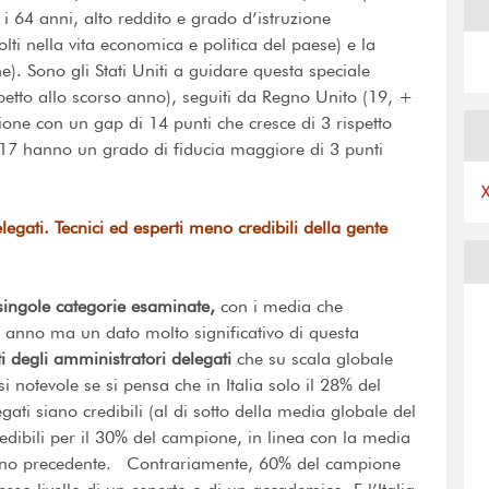
 i 64 anni, alto reddito e grado d’istruzione
olti nella vita economica e politica del paese) e la
e). Sono gli Stati Uniti a guidare questa speciale
spetto allo scorso anno), seguiti da Regno Unito (19, +
ione con un gap di 14 punti che cresce di 3 rispetto
2017 hanno un grado di fiducia maggiore di 3 punti
elegati. Tecnici ed esperti meno credibili della gente
 singole categorie esaminate,
con i media che
o anno ma un dato molto significativo di questa
ti degli amministratori delegati
che su scala globale
i notevole se si pensa che in Italia solo il 28% del
ti siano credibili (al di sotto della media globale del
credibili per il 30% del campione, in linea con la media
l’anno precedente. Contrariamente, 60% del campione