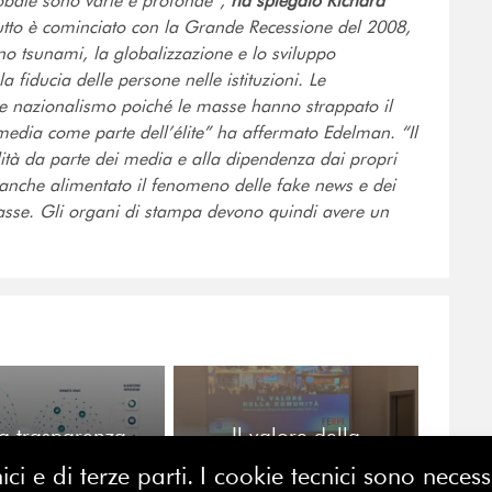
globale sono varie e profonde”,
ha spiegato Richard
tto è cominciato con la Grande Recessione del 2008,
o tsunami, la globalizzazione e lo sviluppo
 fiducia delle persone nelle istituzioni. Le
 nazionalismo poiché le masse hanno strappato il
 media come parte dell’élite” ha affermato Edelman. “Il
lità da parte dei media e alla dipendenza dai propri
anche alimentato il fenomeno delle fake news e dei
 masse. Gli organi di stampa devono quindi avere un
a trasparenza
Il valore della
terpretabilità: la
comunità: FERPI Lazio
ici e di terze parti. I cookie tecnici sono nece
va sfida della
inaugura il mandato