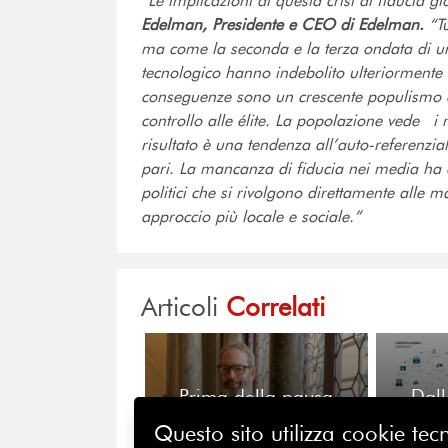
“Le implicazioni di questa crisi di fiducia 
Edelman, Presidente e CEO di Edelman.
“Tu
ma come la seconda e la terza ondata di un
tecnologico hanno indebolito ulteriormente la
conseguenze sono un crescente populismo e
controllo alle élite. La popolazione vede i
risultato è una tendenza all’auto-referenzia
pari. La mancanza di fiducia nei media ha 
politici che si rivolgono direttamente alle
approccio più locale e sociale.”
Articoli
Correlati
Prima della pausa
Dall
estiva, il valore di
all’in
Questo sito utilizza cookie tecn
sentirsi comunità
nuo