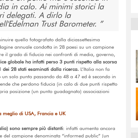
 in calo. Ai minimi storici la
i delegati. A dirlo la
dell'Edelman Trust Barometer.
inuire quello fotografato dalla diciassettesima
ndagine annuale condotta in 28 paesi su un campione
 il grado di fiducia nei confronti di media, governo,
dice globale ha infatti perso 3 punti rispetto alla scorsa
 dei 28 stati esaminati dalla ricerca.
L’Italia non fa
so un solo punto passando da 48 a 47 ed è secondo in
nde che perdono fiducia (in calo di due punti rispetto
pria posizione (un punto guadagnato) associazioni
alia meglio di USA, Francia e UK
alia) sono sempre più distanti
: infatti aumenta ancora
arte del campione denominata “informed public” (un