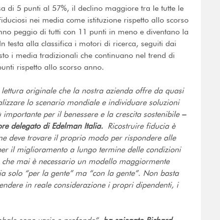
 di 5 punti al 57%, il declino maggiore tra le tutte le
iduciosi nei media come istituzione rispetto allo scorso
nno peggio di tutti con 11 punti in meno e diventano la
testa alla classifica i motori di ricerca, seguiti dai
to i media tradizionali che continuano nel trend di
unti rispetto allo scorso anno.
lettura originale che la nostra azienda offre da quasi
nalizzare lo scenario mondiale e individuare soluzioni
ù importante per il benessere e la crescita sostenibile
–
re delegato di Edelman Italia.
Ricostruire fiducia è
one deve trovare il proprio modo per rispondere alle
er il miglioramento a lungo termine delle condizioni
ù che mai è necessario un modello maggiormente
sia solo “per la gente” ma “con la gente”. Non basta
endere in reale considerazione i propri dipendenti, i