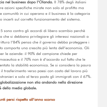
ia nel business dopo l’Olanda.
Il 78% degli italiani
re azioni specifiche mirate non solo al profitto ma
le comunità in cui operano e il business è la categoria
no incerti sul corretto funzionamento del sistema.
 5 sono contro gli accordi di libero scambio perchè
a che si debbano privilegiare gli interessi nazionali a
irittura l’84% pensa che il governo debba proteggere i
sto comporta una crescita più lenta dell’economia. Gli
 per le aziende: il 90% del campione chiede per
maceutica e il 70% non è d’accordo sul fatto che le
ntato la stabilità economica. Se si considera la paura
 il trasferimento verso paesi con costo del lavoro più
tranieri e solo al terzo posto gli immigrati con il 67%.
a globalizzazione non stia andando nella direzione
% della media globale.
unti persi rispetto all’anno scorso