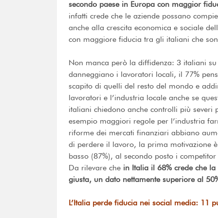
secondo paese in Europa con maggior fiduc
infatti crede che le aziende possano compie
anche alla crescita economica e sociale del
con maggiore fiducia tra gli italiani che so
Non manca però la diffidenza: 3 italiani su
danneggiano i lavoratori locali, il 77% pens
scapito di quelli del resto del mondo e add
lavoratori e l’industria locale anche se que
italiani chiedono anche controlli più severi
esempio maggiori regole per l’industria far
riforme dei mercati finanziari abbiano aume
di perdere il lavoro, la prima motivazione è
basso (87%), al secondo posto i competitor s
Da rilevare che
in Italia il 68% crede che l
giusta, un dato nettamente superiore al 50
L’Italia perde fiducia nei social media: 11 p