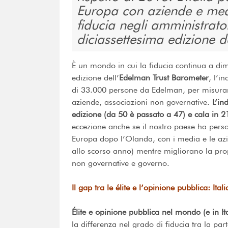
Europa con aziende e media
fiducia negli amministrator
diciassettesima edizione 
È un mondo in cui la fiducia continua a dim
edizione dell’
Edelman Trust Barometer
, l’i
di 33.000 persone da Edelman, per misurare
aziende, associazioni non governative.
L’in
edizione (da 50 è passato a 47) e cala in 21
eccezione anche se il nostro paese ha per
Europa dopo l’Olanda, con i media e le azie
allo scorso anno) mentre migliorano la pro
non governative e governo.
Il gap tra le élite e l’opinione pubblica: It
Élite e opinione pubblica nel mondo (e in It
la differenza nel grado di fiducia tra la p