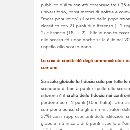
pubblico d’élite con età compresa tra i 25 e
universitario, consumatori di notizie e coinv
“mass population” (il resto della popolazion
classifica con 21 punti di differenza (+2 ri
2) e Francia (18, + 2) L’Italia non fa eccez
alla scorsa edizione anche se le élite nel 
rispetto allo scorso anno.
La crisi di credibilità degli amministratori d
comune
Su scala globale la fiducia cala per tutte le
scendono di ben 5 punti rispetto allo scors
edizione è il
crollo della fiducia nei confron
perdono ben 12 punti (10 in Italia). Una cris
campione pensa che gli amministratori delega
37%) con i rappresentanti delle istituzioni 
globale ma in calo di 6 punti rispetto al