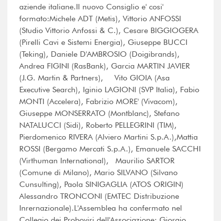
aziende italiane.Il nuovo Consiglio e' cosi'
formato:Michele ADT (Metis), Vittorio ANFOSSI
(Studio Vittorio Anfossi & C.), Cesare BIGGIOGERA
(Pirelli Cavi e Sistemi Energia), Giuseppe BUCCI
(Teking), Daniele D'AMBROSIO (Doigibrands),
Andrea FIGINI (RasBank), Garcia MARTIN JAVIER
(J.G. Martin & Partners), Vito GIOIA (Asa
Executive Search), Iginio LAGIONI (SVP Italia), Fabio
MONTI (Accelera), Fabrizio MORE' (Vivacom),
Giuseppe MONSERRATO (Montblanc), Stefano
NATALUCCI (Sidi), Roberto PELLEGRINI (TIM),
Pierdomenico RIVERA (Alviero Martini S.p.A.),Mattia
ROSSI (Bergamo Mercati S.p.A.), Emanuele SACCHI
(Virthuman International), Maurilio SARTOR
(Comune di Milano), Mario SILVANO (Silvano
Cunsulting), Paola SINIGAGLIA (ATOS ORIGIN)
Alessandro TRONCONI (EMTEC Distribuzione
Inrernazionale).L'Assemblea ha confermato nel
Collegio dei Proboviri dell'Associazione: Giorgio