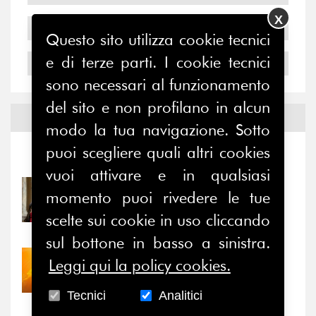
X
2005
Questo sito utilizza cookie tecnici
e di terze parti. I cookie tecnici
2004
sono necessari al funzionamento
del sito e non profilano in alcun
Notizie ed
Eventi
modo la tua navigazione. Sotto
puoi scegliere quali altri cookies
Notizie
-
Eventi
vuoi attivare e in qualsiasi
31/07/2026
momento puoi rivedere le tue
Prima della pausa estiva,
scelte sui cookie in uso cliccando
il valore di...
sul bottone in basso a sinistra.
30/07/2026
Leggi qui la policy cookies.
Nove anni dopo la
“grande cecità”: la...
Tecnici
Analitici