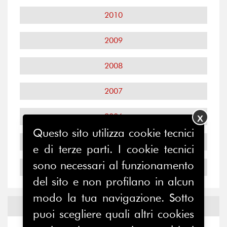
2010
2009
2008
2007
2006
X
Questo sito utilizza cookie tecnici
2005
e di terze parti. I cookie tecnici
sono necessari al funzionamento
2004
del sito e non profilano in alcun
modo la tua navigazione. Sotto
Notizie ed
Eventi
puoi scegliere quali altri cookies