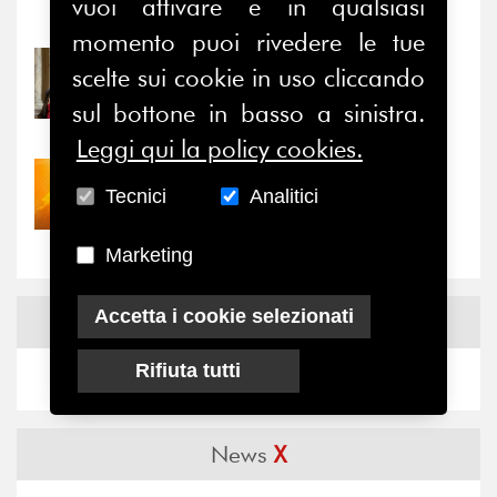
vuoi attivare e in qualsiasi
Notizie
-
Eventi
momento puoi rivedere le tue
31/07/2026
scelte sui cookie in uso cliccando
Prima della pausa estiva,
sul bottone in basso a sinistra.
il valore di...
Leggi qui la policy cookies.
30/07/2026
Tecnici
Analitici
Nove anni dopo la
“grande cecità”: la...
Marketing
Accetta i cookie selezionati
News
Facebook
Rifiuta tutti
News
X