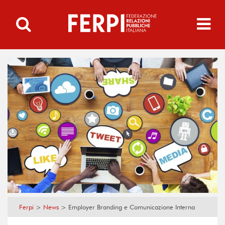
Ferpi
>
News
>
Employer Branding e Comunicazione Interna