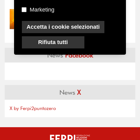
Marketing
30/07/2026
Nove anni dopo la
Accetta i cookie selezionati
“grande cecità”: la...
Rifiuta tutti
News
Facebook
News
X
X by Ferpi2puntozero