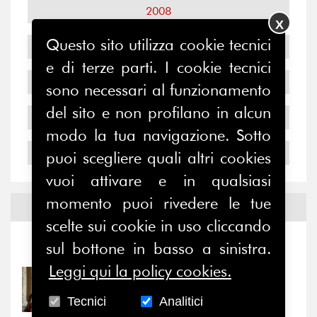
2008
X
Questo sito utilizza cookie tecnici
2007
e di terze parti. I cookie tecnici
2006
sono necessari al funzionamento
del sito e non profilano in alcun
2005
modo la tua navigazione. Sotto
2004
puoi scegliere quali altri cookies
vuoi attivare e in qualsiasi
momento puoi rivedere le tue
Notizie ed
Eventi
scelte sui cookie in uso cliccando
sul bottone in basso a sinistra.
Notizie
-
Eventi
Leggi qui la policy cookies.
31/07/2026
Prima della pausa estiva,
Tecnici
Analitici
il valore di...