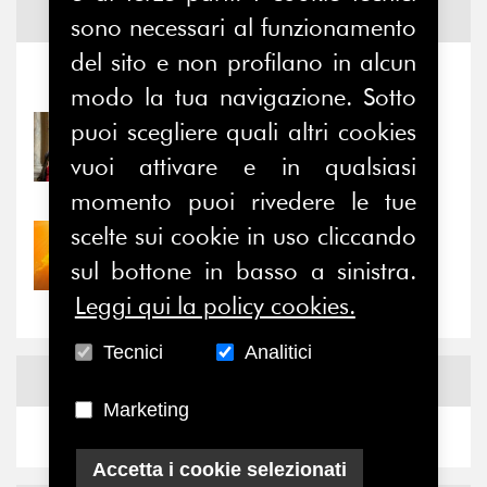
Notizie ed
Eventi
sono necessari al funzionamento
del sito e non profilano in alcun
Notizie
-
Eventi
modo la tua navigazione. Sotto
puoi scegliere quali altri cookies
31/07/2026
Prima della pausa estiva,
vuoi attivare e in qualsiasi
il valore di...
momento puoi rivedere le tue
scelte sui cookie in uso cliccando
30/07/2026
Nove anni dopo la
sul bottone in basso a sinistra.
“grande cecità”: la...
Leggi qui la policy cookies.
Tecnici
Analitici
News
Facebook
Marketing
Accetta i cookie selezionati