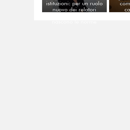
istituzioni: per un ruolo
com
nuovo dei relatori
c
pubblici nei tavoli dove
nascono le norme