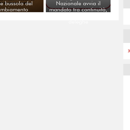
e bussola del
Nazionale avvia il
ambiamento
mandato tra continuità,
comunità e nuove
deleghe