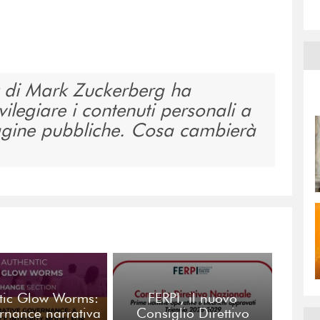
st di Mark Zuckerberg ha
vilegiare i contenuti personali a
 pagine pubbliche. Cosa cambierà
tic Glow Worms:
FERPI, il nuovo
rnance narrativa
Consiglio Direttivo