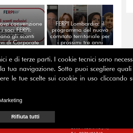
ova convenzione
FERPI Lombardia: il
 i soci FERPI:
programma del nuovo
vano gli sconti
comitato territoriale per
ivi di Corporate
i prossimi tre anni
Benefits
ici e di terze parti. I cookie tecnici sono nece
 tua navigazione. Sotto puoi scegliere quali a
CONTATTACI
E MAP
FERPI - Federazione Relazioni
e le tue scelte sui cookie in uso cliccando s
ME
Pubbliche Italiana
I SIAMO
Marketing
Sede operativa:
SOCIAZIONE
Centro Direzionale Milano Due
CI
Palazzo Canova
Rifiuta tutti
Strada di Olgia Vecchia
MUNICATORI
20054 SEGRATE (MI)