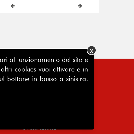
X
ssari al funzionamento del sito e
ltri cookies vuoi attivare e in
FERPINews
ul bottone in basso a sinistra.
Registrazione Tribunale di Milano
7604/2025
Sede legale:
Via Madre Cabrini, 10
20122 Milano
P.IVA 10651340159
C.F 80076230152