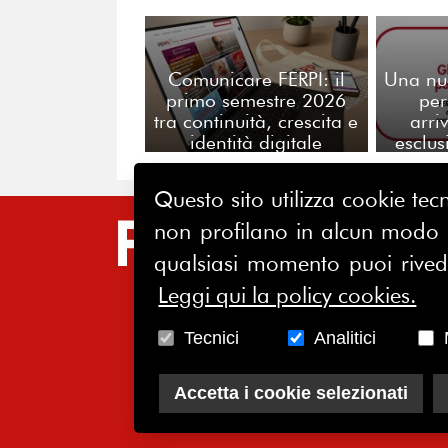
Comunicare FERPI: il
Una nu
primo semestre 2026
per
tra continuità, crescita e
arri
identità digitale
esclus
Questo sito utilizza cookie tecn
non profilano in alcun modo la
SIT
qualsiasi momento puoi riveder
HO
Leggi qui la policy cookies.
CH
Tecnici
Analitici
AS
SO
Accetta i cookie selezionati
CO