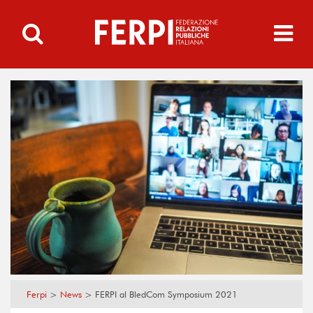
Ferpi
>
News
>
FERPI al BledCom Symposium 2021