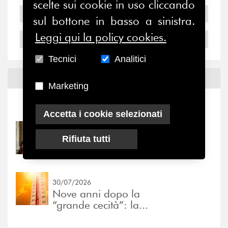
scelte sui cookie in uso cliccando
2005
sul bottone in basso a sinistra.
Leggi qui la policy cookies.
2004
Tecnici
Analitici
Notizie ed
Eventi
Marketing
Notizie
-
Eventi
Accetta i cookie selezionati
31/07/2026
Rifiuta tutti
Prima della pausa estiva,
il valore di...
30/07/2026
Nove anni dopo la
“grande cecità”: la...