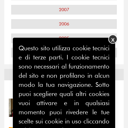
2007
2006
2005
X
Questo sito utilizza cookie tecnici
2004
e di terze parti. I cookie tecnici
sono necessari al funzionamento
del sito e non profilano in alcun
Notizie ed
Eventi
modo la tua navigazione. Sotto
Notizie
-
Eventi
puoi scegliere quali altri cookies
vuoi attivare e in qualsiasi
31/07/2026
Prima della pausa estiva,
momento puoi rivedere le tue
il valore di...
scelte sui cookie in uso cliccando