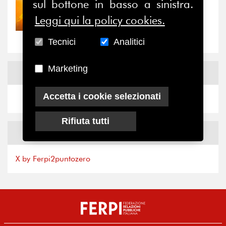
sul bottone in basso a sinistra.
30/07/2026
Leggi qui la policy cookies.
Nove anni dopo la
“grande cecità”: la...
Tecnici
Analitici
Marketing
News
Facebook
Accetta i cookie selezionati
Rifiuta tutti
News
X
X by Ferpi2puntozero