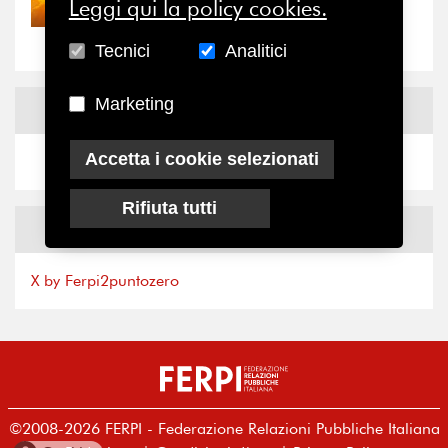
Nove anni dopo la
Leggi qui la policy cookies.
“grande cecità”: la...
Tecnici
Analitici
Marketing
News
Facebook
Accetta i cookie selezionati
Rifiuta tutti
News
X
X by Ferpi2puntozero
©2008-2026 FERPI - Federazione Relazioni Pubbliche Italiana