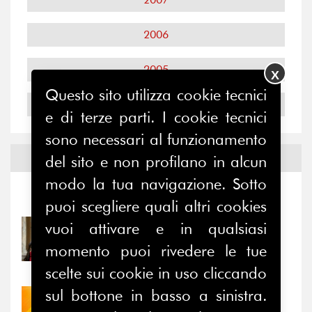
2006
2005
X
Questo sito utilizza cookie tecnici
2004
e di terze parti. I cookie tecnici
sono necessari al funzionamento
Notizie ed
Eventi
del sito e non profilano in alcun
modo la tua navigazione. Sotto
Notizie
-
Eventi
puoi scegliere quali altri cookies
vuoi attivare e in qualsiasi
31/07/2026
Prima della pausa estiva,
momento puoi rivedere le tue
il valore di...
scelte sui cookie in uso cliccando
sul bottone in basso a sinistra.
30/07/2026