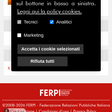
sul bottone in basso a sinistra.
“grande cecità”: la...
Leggi qui la policy cookies.
Tecnici
Analitici
News
Facebook
Marketing
Accetta i cookie selezionati
News
X
Rifiuta tutti
X by Ferpi2puntozero
©2008-2026 FERPI - Federazione Relazioni Pubbliche Italiana
Redazione
|
Condizioni d’uso
|
Privacy Policy
?
Cookies