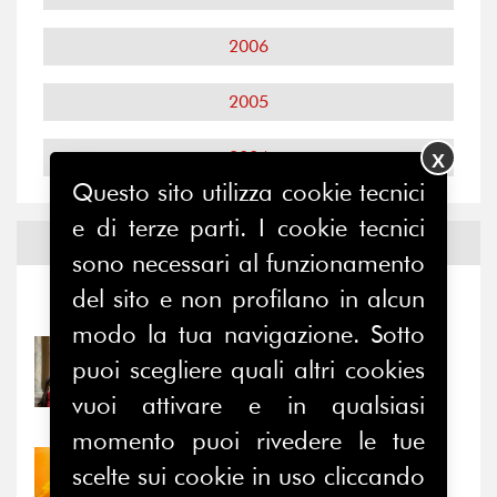
2006
2005
2004
X
Questo sito utilizza cookie tecnici
e di terze parti. I cookie tecnici
Notizie ed
Eventi
sono necessari al funzionamento
del sito e non profilano in alcun
Notizie
-
Eventi
modo la tua navigazione. Sotto
31/07/2026
puoi scegliere quali altri cookies
Prima della pausa estiva,
vuoi attivare e in qualsiasi
il valore di...
momento puoi rivedere le tue
30/07/2026
scelte sui cookie in uso cliccando
Nove anni dopo la