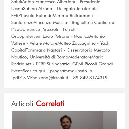
SalutiAnton Francesco Albertoni - Presidente
UcinaSabina Alzona - Delegato Territoriale
FERPITavola RotondaMimmo Beltramone -
SanlorenzoVincenzo Moccia - Baglietto e Cantieri di
PisaDomenico Pirazzoli - Ferretti
GroupInterventiLucio Petrone - NauticaAntonio
Vattese - Vela e MotoreMatteo Zaccagnino - Yacht
CapitalTommaso Nastasi - Osservatorio Mercato
Nautico, Università di RomaModeratoreMario
Rodriguez - FERPISi ringrazia GEMI Piccoli Grandi
EventiScarica qui il programma-invito in
.pdfR.S.V.P.salzona@tiscali.it+ 39-349.3174319
Articoli
Correlati