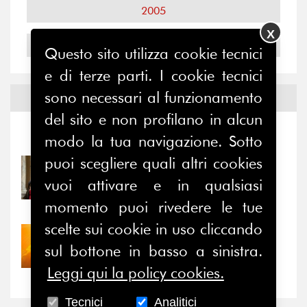
2005
X
2004
Questo sito utilizza cookie tecnici
e di terze parti. I cookie tecnici
sono necessari al funzionamento
Notizie ed
Eventi
del sito e non profilano in alcun
Notizie
-
Eventi
modo la tua navigazione. Sotto
puoi scegliere quali altri cookies
31/07/2026
Prima della pausa estiva,
vuoi attivare e in qualsiasi
il valore di...
momento puoi rivedere le tue
scelte sui cookie in uso cliccando
30/07/2026
sul bottone in basso a sinistra.
Nove anni dopo la
“grande cecità”: la...
Leggi qui la policy cookies.
Tecnici
Analitici