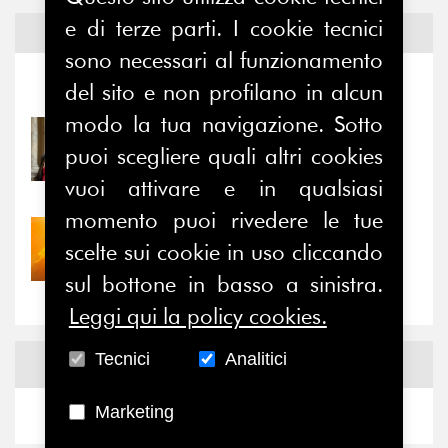
e di terze parti. I cookie tecnici
Notizie ed
Eventi
sono necessari al funzionamento
Notizie
-
Eventi
del sito e non profilano in alcun
modo la tua navigazione. Sotto
31/07/2026
puoi scegliere quali altri cookies
Prima della pausa estiva,
il valore di...
vuoi attivare e in qualsiasi
momento puoi rivedere le tue
30/07/2026
scelte sui cookie in uso cliccando
Nove anni dopo la
“grande cecità”: la...
sul bottone in basso a sinistra.
Leggi qui la policy cookies.
Tecnici
Analitici
News
Facebook
Marketing