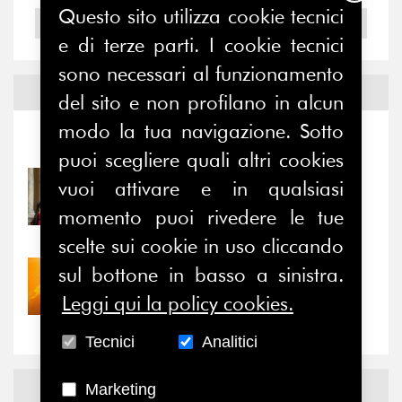
Questo sito utilizza cookie tecnici
2004
e di terze parti. I cookie tecnici
sono necessari al funzionamento
Notizie ed
Eventi
del sito e non profilano in alcun
modo la tua navigazione. Sotto
Notizie
-
Eventi
puoi scegliere quali altri cookies
vuoi attivare e in qualsiasi
31/07/2026
Prima della pausa estiva,
momento puoi rivedere le tue
il valore di...
scelte sui cookie in uso cliccando
sul bottone in basso a sinistra.
30/07/2026
Nove anni dopo la
Leggi qui la policy cookies.
“grande cecità”: la...
Tecnici
Analitici
News
Facebook
Marketing