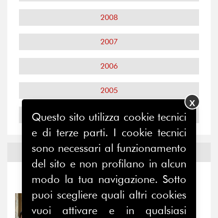
2008
2007
2006
2005
X
2004
Questo sito utilizza cookie tecnici
e di terze parti. I cookie tecnici
sono necessari al funzionamento
Notizie ed
Eventi
del sito e non profilano in alcun
modo la tua navigazione. Sotto
Notizie
-
Eventi
puoi scegliere quali altri cookies
31/07/2026
vuoi attivare e in qualsiasi
Prima della pausa estiva,