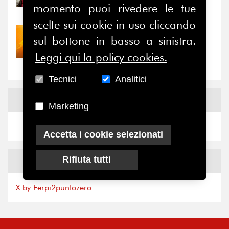
il valore di...
momento puoi rivedere le tue
scelte sui cookie in uso cliccando
30/07/2026
sul bottone in basso a sinistra.
Nove anni dopo la
Leggi qui la policy cookies.
“grande cecità”: la...
Tecnici
Analitici
News
Facebook
Marketing
Accetta i cookie selezionati
Rifiuta tutti
News
X
X by Ferpi2puntozero