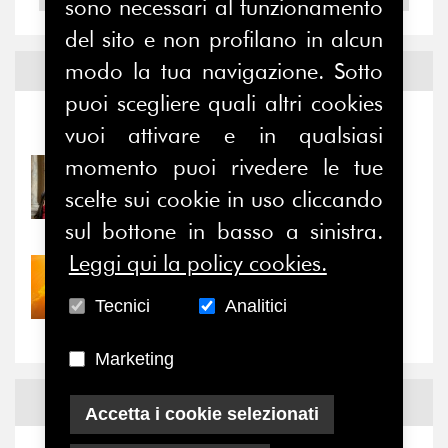
sono necessari al funzionamento
del sito e non profilano in alcun
modo la tua navigazione. Sotto
Notizie ed
Eventi
puoi scegliere quali altri cookies
Notizie
-
Eventi
vuoi attivare e in qualsiasi
momento puoi rivedere le tue
31/07/2026
Prima della pausa estiva,
scelte sui cookie in uso cliccando
il valore di...
sul bottone in basso a sinistra.
Leggi qui la policy cookies.
30/07/2026
Nove anni dopo la
Tecnici
Analitici
“grande cecità”: la...
Marketing
News
Facebook
Accetta i cookie selezionati