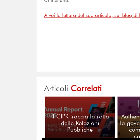
Uninettuno.
A voi la lettura del suo articolo, sul blog di
Articoli
Correlati
Il CIPR traccia la rotta
Authen
delle Relazioni
la gove
Pubbliche
com
c