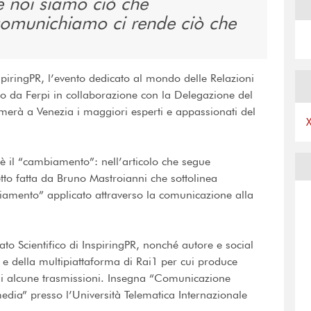
 noi siamo ciò che
omunichiamo ci rende ciò che
piringPR, l’evento dedicato al mondo delle Relazioni
o da Ferpi in collaborazione con la Delegazione del
merà a Venezia i maggiori esperti e appassionati del
 è il “cambiamento”: nell’articolo che segue
to fatta da Bruno Mastroianni che sottolinea
iamento” applicato attraverso la comunicazione alla
to Scientifico di InspiringPR, nonché autore e social
 della multipiattaforma di Rai1 per cui produce
 di alcune trasmissioni. Insegna “Comunicazione
 media” presso l’Università Telematica Internazionale