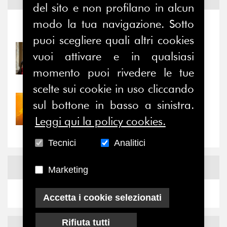
del sito e non profilano in alcun
modo la tua navigazione. Sotto
Notizie
-
Eventi
puoi scegliere quali altri cookies
31/07/2026
vuoi attivare e in qualsiasi
Prima della pausa estiva,
momento puoi rivedere le tue
il valore di...
scelte sui cookie in uso cliccando
30/07/2026
sul bottone in basso a sinistra.
Nove anni dopo la
Leggi qui la policy cookies.
“grande cecità”: la...
Tecnici
Analitici
News
Facebook
Marketing
Accetta i cookie selezionati
Rifiuta tutti