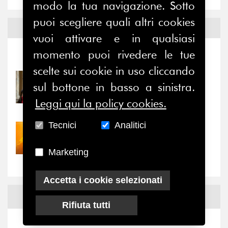
modo la tua navigazione. Sotto
puoi scegliere quali altri cookies
Notizie ed
Eventi
vuoi attivare e in qualsiasi
momento puoi rivedere le tue
Notizie
-
Eventi
scelte sui cookie in uso cliccando
31/07/2026
sul bottone in basso a sinistra.
Prima della pausa estiva,
Leggi qui la policy cookies.
il valore di...
Tecnici
Analitici
30/07/2026
Nove anni dopo la
Marketing
“grande cecità”: la...
Accetta i cookie selezionati
News
Facebook
Rifiuta tutti