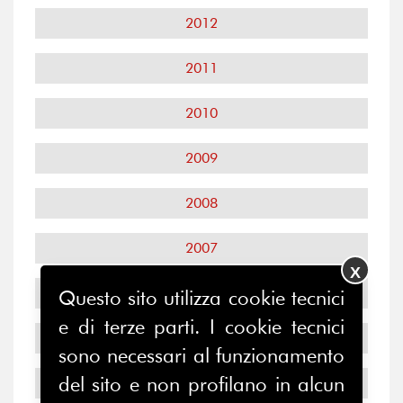
2012
2011
2010
2009
2008
2007
X
2006
Questo sito utilizza cookie tecnici
e di terze parti. I cookie tecnici
2005
sono necessari al funzionamento
del sito e non profilano in alcun
2004