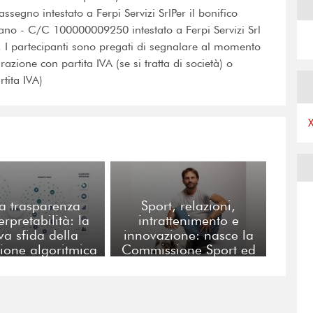
segno intestato a Ferpi Servizi SrlPer il bonifico
no - C/C 100000009250 intestato a Ferpi Servizi Srl 
 I partecipanti sono pregati di segnalare al momento
razione con partita IVA (se si tratta di società) o
tita IVA)
a trasparenza
Sport, relazioni,
terpretabilità: la
intrattenimento e
va sfida della
innovazione: nasce la
ione algoritmica
Commissione Sport ed
Eventi di FERPI