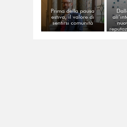
Prima della pausa
Dall
estiva, il valore di
all’in
sentirsi comunità
nuo
reputaz