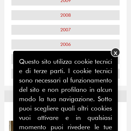
2009
2008
2007
2006
X
2005
Questo sito utilizza cookie tecnici
e di terze parti. I cookie tecnici
2004
sono necessari al funzionamento
del sito e non profilano in alcun
Notizie ed
Eventi
modo la tua navigazione. Sotto
puoi scegliere quali altri cookies
Notizie
-
Eventi
vuoi attivare e in qualsiasi
momento puoi rivedere le tue
31/07/2026