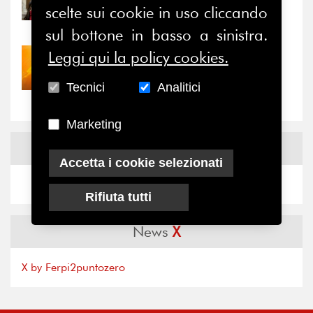
Prima della pausa estiva,
scelte sui cookie in uso cliccando
il valore di...
sul bottone in basso a sinistra.
Leggi qui la policy cookies.
30/07/2026
Nove anni dopo la
Tecnici
Analitici
“grande cecità”: la...
Marketing
News
Facebook
Accetta i cookie selezionati
Rifiuta tutti
News
X
X by Ferpi2puntozero