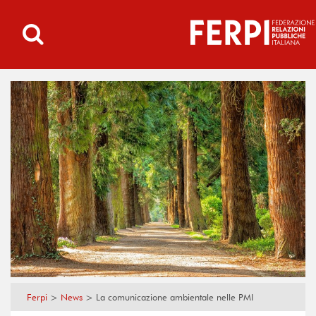
Ferpi
>
News
>
La comunicazione ambientale nelle PMI