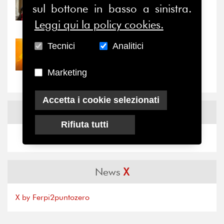
sul bottone in basso a sinistra.
Prima della pausa estiva,
il valore di...
Leggi qui la policy cookies.
Tecnici
Analitici
30/07/2026
Nove anni dopo la
“grande cecità”: la...
Marketing
Accetta i cookie selezionati
News
Facebook
Rifiuta tutti
News
X
X by Ferpi2puntozero