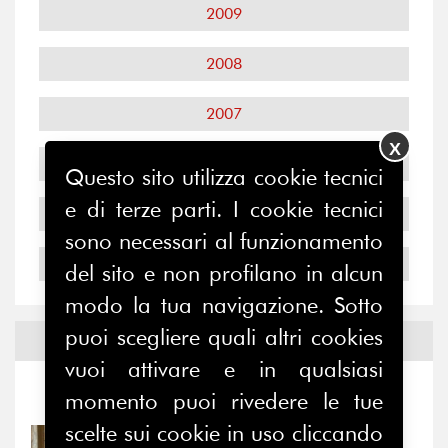
2009
2008
2007
X
2006
Questo sito utilizza cookie tecnici
e di terze parti. I cookie tecnici
2005
sono necessari al funzionamento
2004
del sito e non profilano in alcun
modo la tua navigazione. Sotto
puoi scegliere quali altri cookies
Notizie ed
Eventi
vuoi attivare e in qualsiasi
Notizie
-
Eventi
momento puoi rivedere le tue
scelte sui cookie in uso cliccando
31/07/2026