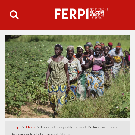
Ferpi
>
News
>
La gender equality focus dell'ultimo webinar di
Azione contro la Fame sugli SDG's