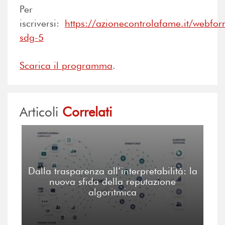
Per
iscriversi:
https://azionecontrolafame.it/webfo
sdg-5
Scarica il programma
.
Articoli
Correlati
Dalla trasparenza all’interpretabilità: la
nuova sfida della reputazione
algoritmica