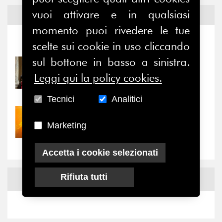
vuoi attivare e in qualsiasi
Notizie ed
Eventi
momento puoi rivedere le tue
Notizie
-
Eventi
scelte sui cookie in uso cliccando
sul bottone in basso a sinistra.
31/07/2026
Leggi qui la policy cookies.
Prima della pausa estiva,
il valore di...
Tecnici
Analitici
30/07/2026
Marketing
Nove anni dopo la
“grande cecità”: la...
Accetta i cookie selezionati
Rifiuta tutti
News
Facebook