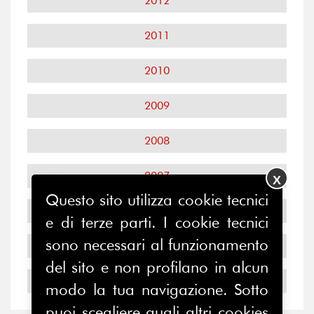
2012
2011
2010
2009
2008
2007
X
Questo sito utilizza cookie tecnici
2006
e di terze parti. I cookie tecnici
sono necessari al funzionamento
2005
del sito e non profilano in alcun
2004
modo la tua navigazione. Sotto
puoi scegliere quali altri cookies