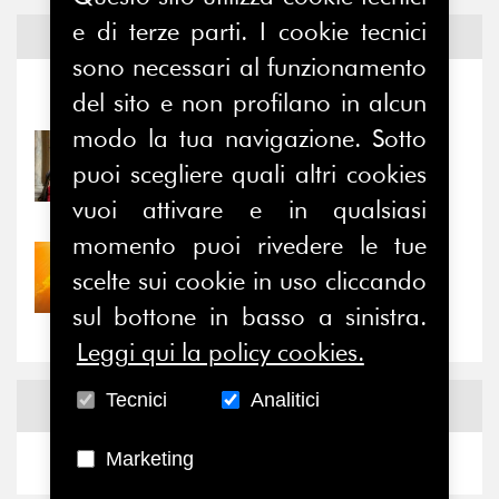
e di terze parti. I cookie tecnici
Notizie ed
Eventi
sono necessari al funzionamento
Notizie
-
Eventi
del sito e non profilano in alcun
modo la tua navigazione. Sotto
31/07/2026
puoi scegliere quali altri cookies
Prima della pausa estiva,
il valore di...
vuoi attivare e in qualsiasi
momento puoi rivedere le tue
30/07/2026
scelte sui cookie in uso cliccando
Nove anni dopo la
“grande cecità”: la...
sul bottone in basso a sinistra.
Leggi qui la policy cookies.
Tecnici
Analitici
News
Facebook
Marketing