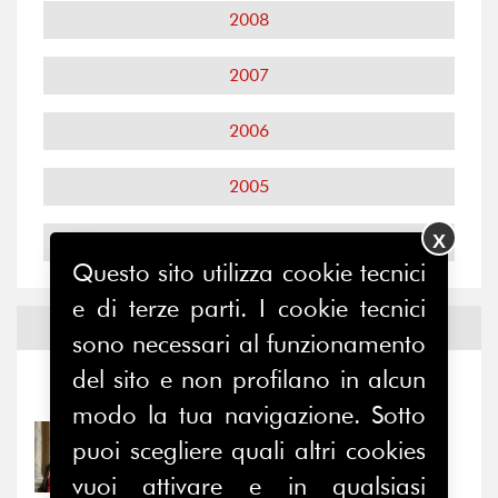
2008
2007
2006
2005
X
2004
Questo sito utilizza cookie tecnici
e di terze parti. I cookie tecnici
Notizie ed
Eventi
sono necessari al funzionamento
del sito e non profilano in alcun
Notizie
-
Eventi
modo la tua navigazione. Sotto
31/07/2026
puoi scegliere quali altri cookies
Prima della pausa estiva,
vuoi attivare e in qualsiasi
il valore di...