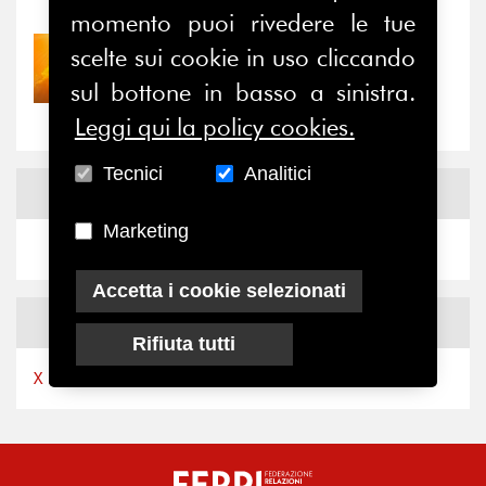
momento puoi rivedere le tue
scelte sui cookie in uso cliccando
30/07/2026
Nove anni dopo la
sul bottone in basso a sinistra.
“grande cecità”: la...
Leggi qui la policy cookies.
Tecnici
Analitici
News
Facebook
Marketing
Accetta i cookie selezionati
News
X
Rifiuta tutti
X by Ferpi2puntozero