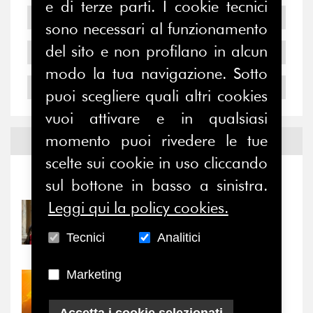
e di terze parti. I cookie tecnici
2006
sono necessari al funzionamento
del sito e non profilano in alcun
2005
modo la tua navigazione. Sotto
2004
puoi scegliere quali altri cookies
vuoi attivare e in qualsiasi
momento puoi rivedere le tue
Notizie ed
Eventi
scelte sui cookie in uso cliccando
Notizie
-
Eventi
sul bottone in basso a sinistra.
Leggi qui la policy cookies.
31/07/2026
Prima della pausa estiva,
Tecnici
Analitici
il valore di...
Marketing
30/07/2026
Nove anni dopo la
Accetta i cookie selezionati