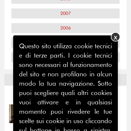
2007
2006
X
2005
Questo sito utilizza cookie tecnici
e di terze parti. I cookie tecnici
2004
sono necessari al funzionamento
del sito e non profilano in alcun
Notizie ed
Eventi
modo la tua navigazione. Sotto
puoi scegliere quali altri cookies
Notizie
-
Eventi
vuoi attivare e in qualsiasi
momento puoi rivedere le tue
31/07/2026
Prima della pausa estiva,
scelte sui cookie in uso cliccando
il valore di...
sul bottone in basso a sinistra.