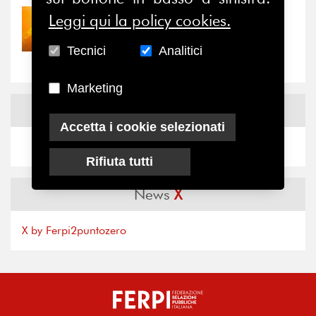
Leggi qui la policy cookies.
30/07/2026
Nove anni dopo la
“grande cecità”: la...
Tecnici
Analitici
Marketing
News
Facebook
Accetta i cookie selezionati
Rifiuta tutti
News
X
X by Ferpi2puntozero