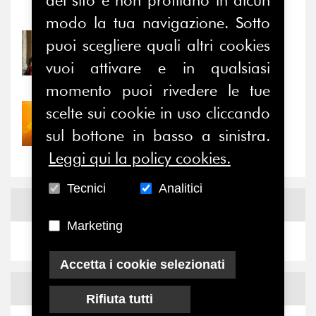
Notizie
-
Eventi
modo la tua navigazione. Sotto
puoi scegliere quali altri cookies
31/07/2026
Prima della pausa estiva,
vuoi attivare e in qualsiasi
il valore di...
momento puoi rivedere le tue
scelte sui cookie in uso cliccando
30/07/2026
Nove anni dopo la
sul bottone in basso a sinistra.
“grande cecità”: la...
Leggi qui la policy cookies.
Tecnici
Analitici
News
Facebook
Marketing
Accetta i cookie selezionati
News
X
Rifiuta tutti