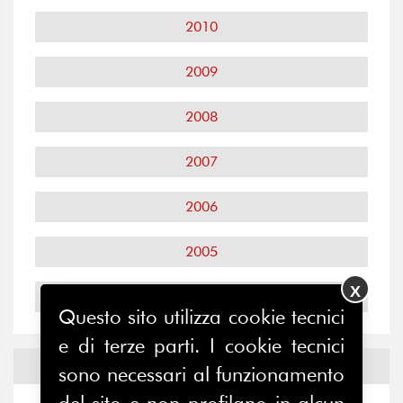
2010
2009
2008
2007
2006
2005
X
2004
Questo sito utilizza cookie tecnici
e di terze parti. I cookie tecnici
Notizie ed
Eventi
sono necessari al funzionamento
del sito e non profilano in alcun