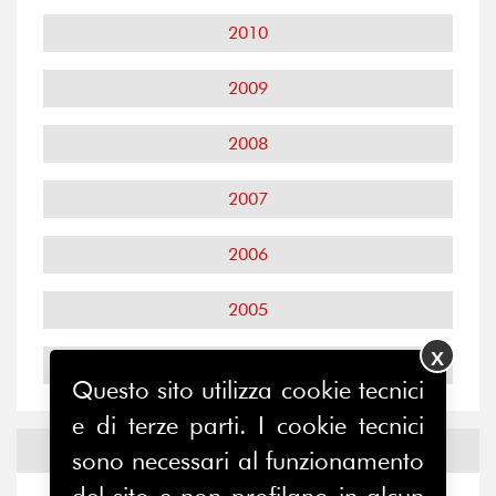
2010
2009
2008
2007
2006
2005
X
2004
Questo sito utilizza cookie tecnici
e di terze parti. I cookie tecnici
Notizie ed
Eventi
sono necessari al funzionamento
del sito e non profilano in alcun