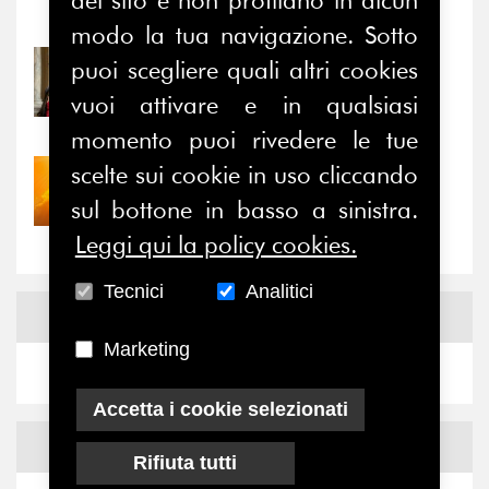
Notizie
-
Eventi
modo la tua navigazione. Sotto
puoi scegliere quali altri cookies
31/07/2026
Prima della pausa estiva,
vuoi attivare e in qualsiasi
il valore di...
momento puoi rivedere le tue
scelte sui cookie in uso cliccando
30/07/2026
Nove anni dopo la
sul bottone in basso a sinistra.
“grande cecità”: la...
Leggi qui la policy cookies.
Tecnici
Analitici
News
Facebook
Marketing
Accetta i cookie selezionati
News
X
Rifiuta tutti