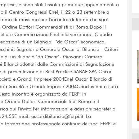
mprese, e sono stati fissati i primi due appuntamenti a
 il Centro Congressi Enel, il 22 o 23 settembre a
ramma di massima per l'incontro di Roma che sarà
e Ordine Dottori Commercialisti di Roma.Dopo il
rettore Comunicazione Enel interverranno:- Claudio
di redazione di un Bilancio "da Oscar" economico,
chini, Segretario Generale Oscar di Bilancio - Criteri
ne di un Bilancio "da Oscar"- Giovanni Camera,
ei Bilanci adottati dalle Commissioni di Segnalazione
te di presentazione di Best Practice.SABAF SPA Oscar
ocietà e Grandi Imprese 2004Enel Oscar Bilancio di
egoria Società e Grandi Imprese 2004Conclusioni a cura
uesto incontro è organizzato da FERPI in
e Ordine Dottori Commercialisti di Roma e il
ica qui l'invito.Per informazioni e adesioni:segreteria
1.24.55E-mail: oscardibilancio@ferpi.it La
ella formazione professionale continua dei soci FERPI e