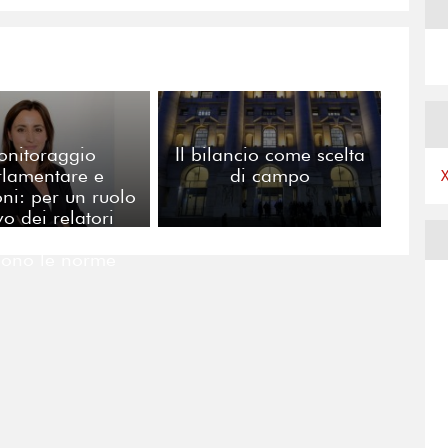
onitoraggio
Il bilancio come scelta
rlamentare e
di campo
ioni: per un ruolo
o dei relatori
i nei tavoli dove
cono le norme