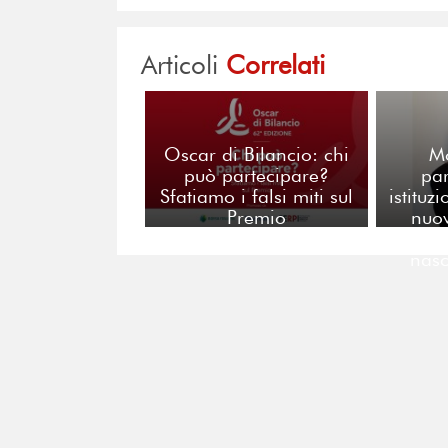
Articoli
Correlati
Oscar di Bilancio: chi
M
può partecipare?
pa
Sfatiamo i falsi miti sul
istituz
Premio
nuov
pubblic
nas