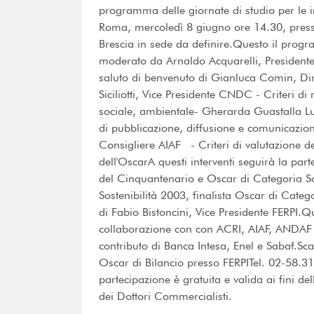
programma delle giornate di studio per le i
Roma, mercoledì 8 giugno ore 14.30, presso
Brescia in sede da definire.Questo il prog
moderato da Arnaldo Acquarelli, President
saluto di benvenuto di Gianluca Comin, Di
Siciliotti, Vice Presidente CNDC - Criteri 
sociale, ambientale- Gherarda Guastalla Luc
di pubblicazione, diffusione e comunicazio
Consigliere AIAF - Criteri di valutazione d
dell'OscarA questi interventi seguirà la par
del Cinquantenario e Oscar di Categoria S
Sostenibilità 2003, finalista Oscar di Cat
di Fabio Bistoncini, Vice Presidente FERPI.Q
collaborazione con con ACRI, AIAF, ANDAF 
contributo di Banca Intesa, Enel e Sabaf.Scar
Oscar di Bilancio presso FERPITel. 02-58.3
partecipazione è gratuita e valida ai fini d
dei Dottori Commercialisti.