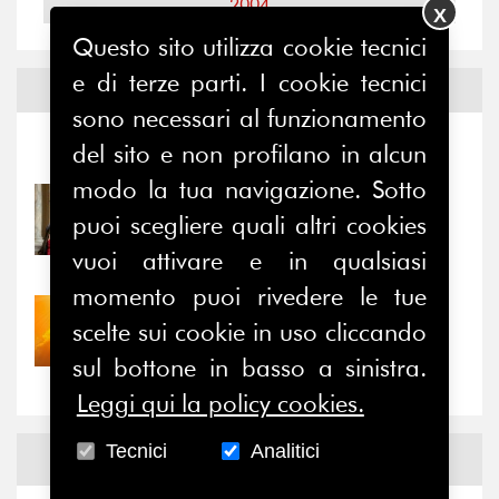
2004
X
Questo sito utilizza cookie tecnici
e di terze parti. I cookie tecnici
Notizie ed
Eventi
sono necessari al funzionamento
del sito e non profilano in alcun
Notizie
-
Eventi
modo la tua navigazione. Sotto
31/07/2026
puoi scegliere quali altri cookies
Prima della pausa estiva,
il valore di...
vuoi attivare e in qualsiasi
momento puoi rivedere le tue
30/07/2026
scelte sui cookie in uso cliccando
Nove anni dopo la
sul bottone in basso a sinistra.
“grande cecità”: la...
Leggi qui la policy cookies.
Tecnici
Analitici
News
Facebook