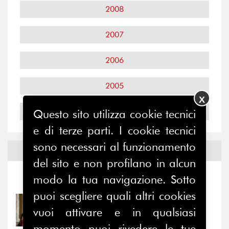
2008
2007
2006
2005
X
2004
Questo sito utilizza cookie tecnici
e di terze parti. I cookie tecnici
sono necessari al funzionamento
Notizie ed
Eventi
del sito e non profilano in alcun
modo la tua navigazione. Sotto
Notizie
-
Eventi
puoi scegliere quali altri cookies
31/07/2026
vuoi attivare e in qualsiasi
Prima della pausa estiva,
il valore di...
momento puoi rivedere le tue