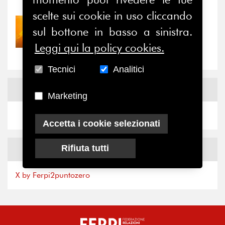
scelte sui cookie in uso cliccando
30/07/2026
sul bottone in basso a sinistra.
Nove anni dopo la
Leggi qui la policy cookies.
“grande cecità”: la...
Tecnici
Analitici
News
Facebook
Marketing
Accetta i cookie selezionati
Rifiuta tutti
News
X
X by Ferpi2puntozero