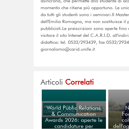
asincrona, che permette allo studente di acc
momento che ritiene più opportuno. Le unic
da tutti gli studenti sono i seminari.Il Mast
dell'Emilia Romagna, ma non sostituisce il p
pubblicisti.Le preiscrizioni sono aperte fino
visitare il sito Intenet del C.A.R.I.D. all'indir
didattica: tel. 0532/293439, fax 0532/293412
giornalismo@carid.unife.it
Articoli
Correlati
World Public Relations
N
& Communication
Fo
Awards 2026: aperte le
co
candidature per
dell'a