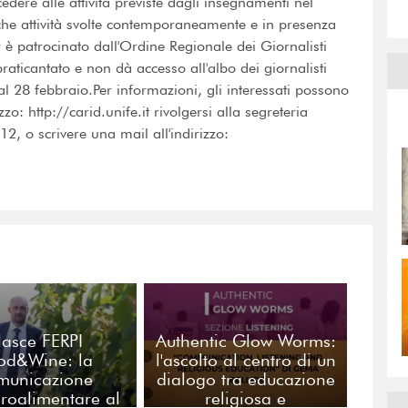
edere alle attività previste dagli insegnamenti nel
he attività svolte contemporaneamente e in presenza
er è patrocinato dall'Ordine Regionale dei Giornalisti
raticantato e non dà accesso all'albo dei giornalisti
 al 28 febbraio.Per informazioni, gli interessati possono
izzo: http://carid.unife.it rivolgersi alla segreteria
, o scrivere una mail all'indirizzo:
asce FERPI
Authentic Glow Worms:
od&Wine: la
l'ascolto al centro di un
municazione
dialogo tra educazione
groalimentare al
religiosa e