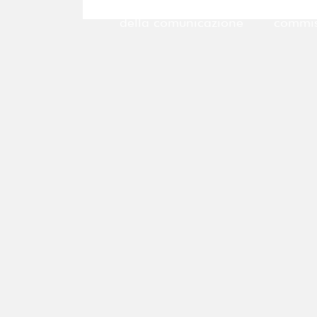
l’eccellenza globale
ce
della comunicazione
commis