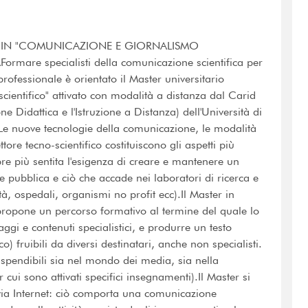
R IN "COMUNICAZIONE E GIORNALISMO
mare specialisti della comunicazione scientifica per
professionale è orientato il Master universitario
ientifico" attivato con modalità a distanza dal Carid
ne Didattica e l'Istruzione a Distanza) dell'Università di
e nuove tecnologie della comunicazione, le modalità
ttore tecno-scientifico costituiscono gli aspetti più
re più sentita l'esigenza di creare e mantenere un
e pubblica e ciò che accade nei laboratori di ricerca e
ità, ospedali, organismi no profit ecc).Il Master in
propone un percorso formativo al termine del quale lo
ggi e contenuti specialistici, e produrre un testo
o) fruibili da diversi destinatari, anche non specialisti.
spendibili sia nel mondo dei media, sia nella
r cui sono attivati specifici insegnamenti).Il Master si
 via Internet: ciò comporta una comunicazione