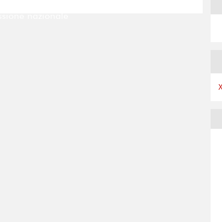
ntro di una
comunicazione
sione nazionale