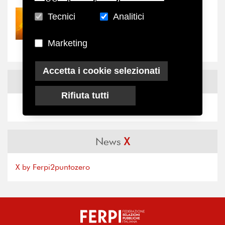
Tecnici
Analitici
30/07/2026
Nove anni dopo la
“grande cecità”: la...
Marketing
Accetta i cookie selezionati
News
Facebook
Rifiuta tutti
News
X
X by Ferpi2puntozero