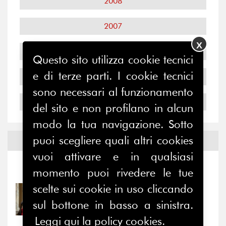
2008
2007
X
2006
Questo sito utilizza cookie tecnici
e di terze parti. I cookie tecnici
2005
sono necessari al funzionamento
2004
del sito e non profilano in alcun
modo la tua navigazione. Sotto
puoi scegliere quali altri cookies
Notizie ed
Eventi
vuoi attivare e in qualsiasi
Notizie
-
Eventi
momento puoi rivedere le tue
scelte sui cookie in uso cliccando
31/07/2026
sul bottone in basso a sinistra.
Prima della pausa estiva,
il valore di...
Leggi qui la policy cookies.